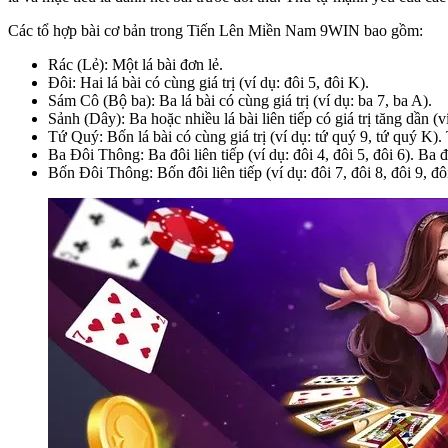
Các tổ hợp bài cơ bản trong Tiến Lên Miền Nam 9WIN bao gồm:
Rác (Lẻ): Một lá bài đơn lẻ.
Đôi: Hai lá bài có cùng giá trị (ví dụ: đôi 5, đôi K).
Sám Cô (Bộ ba): Ba lá bài có cùng giá trị (ví dụ: ba 7, ba A).
Sảnh (Dây): Ba hoặc nhiều lá bài liên tiếp có giá trị tăng dần 
Tứ Quý: Bốn lá bài có cùng giá trị (ví dụ: tứ quý 9, tứ quý K)
Ba Đôi Thông: Ba đôi liên tiếp (ví dụ: đôi 4, đôi 5, đôi 6). Ba
Bốn Đôi Thông: Bốn đôi liên tiếp (ví dụ: đôi 7, đôi 8, đôi 9, đ