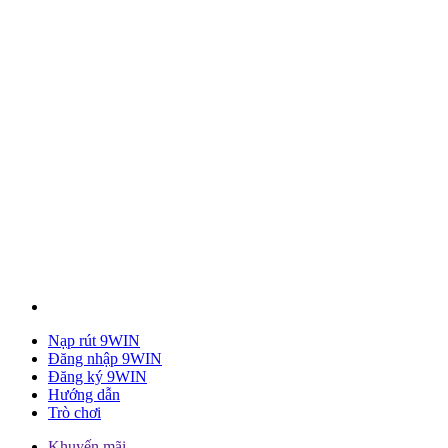
Nạp rút 9WIN
Đăng nhập 9WIN
Đăng ký 9WIN
Hướng dẫn
Trò chơi
Khuyến mãi