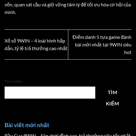
vốn, quan sát cầu và giữ vững tâm lý để tối ưu hóa cơ hội của
mình.
Điểm danh 5 tựa game đánh
Xổ số 9WIN – 4 loại hình hấp
bài mới nhất tại 9WIN siêu
dẫn, tỷ lệ trả thưởng cao nhất
hot
Tìm kiếm
TÌM
KIẾM
Bài viết mới nhất
Bầu Cua 9WIN – Sân chơi đỉnh cao, trả thưởng siêu tốc nhất