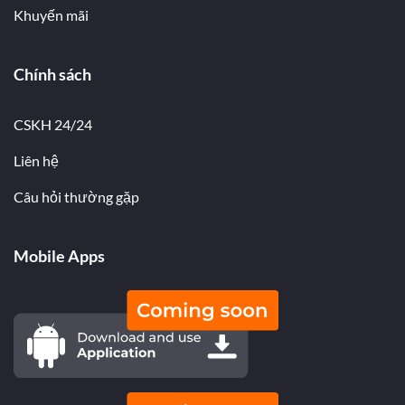
Khuyến mãi
Chính sách
CSKH 24/24
Liên hệ
Câu hỏi thường gặp
Mobile Apps