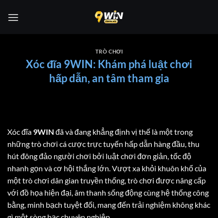
Bỏ
qua
nội
dung
TRÒ CHƠI
Xóc đĩa 9WIN: Khám phá luật chơi
hấp dẫn, an tâm tham gia
Xóc đĩa
9WIN
đã và đang khẳng định vị thế là một trong
những trò chơi cá cược trực tuyến hấp dẫn hàng đầu, thu
hút đông đảo người chơi bởi luật chơi đơn giản, tốc độ
nhanh gọn và cơ hội thắng lớn. Vượt xa khỏi khuôn khổ của
một trò chơi dân gian truyền thống, trò chơi được nâng cấp
với đồ họa hiện đại, âm thanh sống động cùng hệ thống công
bằng, minh bạch tuyệt đối, mang đến trải nghiệm không khác
gì một sòng bạc chuyên nghiệp.